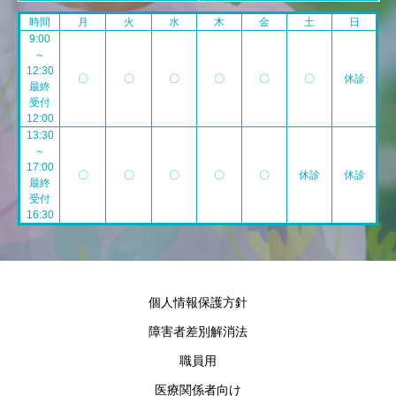
時間
月
火
水
木
金
土
日
9:00
～
12:30
〇
〇
〇
〇
〇
〇
休診
最終
受付
12:00
13:30
～
17:00
〇
〇
〇
〇
〇
休診
休診
最終
受付
16:30
個人情報保護方針
障害者差別解消法
職員用
医療関係者向け