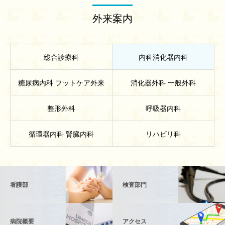
外来案内
総合診療科
内科消化器内科
糖尿病内科 フットケア外来
消化器外科 一般外科
整形外科
呼吸器内科
循環器内科 腎臓内科
リハビリ科
看護部
検査部門
病院概要
アクセス